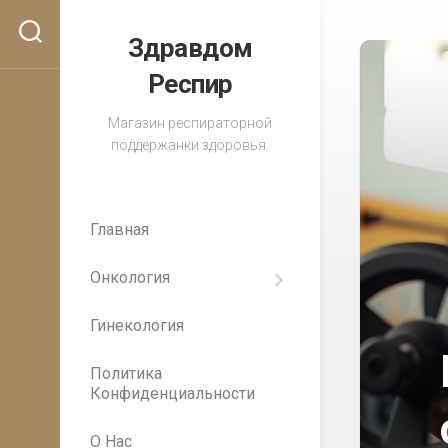
Перейти
к
Здравдом
содержанию
Респир
Магазин респираторной
поддержанки здоровья.
Главная
Онкология
Важность
регулярных
Гинекология
медицинских
осмотров
для
Политика
раннего
Конфиденциальности
выявления
рака
О Нас