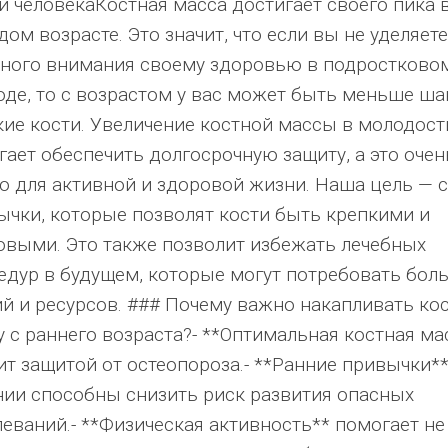
и человекаКостная масса достигает своего пика 
ом возрасте. Это значит, что если вы не уделяете
ного внимания своему здоровью в подростково
оде, то с возрастом у вас может быть меньше ша
кие кости. Увеличение костной массы в молодост
гает обеспечить долгосрочную защиту, а это очен
о для активной и здоровой жизни. Наша цель — 
ычки, которые позволят кости быть крепкими и
овыми. Это также позволит избежать лечебных
едур в будущем, которые могут потребовать бол
ий и ресурсов. ### Почему важно накапливать ко
у с раннего возраста?- **Оптимальная костная ма
ит защитой от остеопороза.- **Ранние привычки**
нии способны снизить риск развития опасных
леваний.- **Физическая активность** помогает не