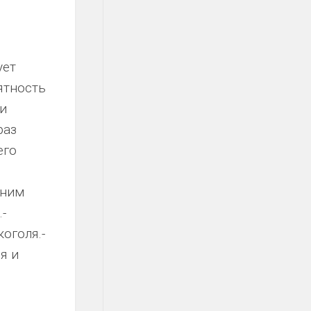
ует
ятность
ди
раз
его
 ним
-
оголя.-
я и
ь