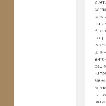
диет
согл
след
вита
Вклю
потре
исто
шпин
вита
раци
напр
забы
знач
нагр
акти