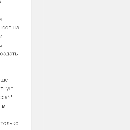
в
м
нсов на
и
ь
создать
ьше
стную
сса**
 в
 только