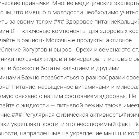
ические привычки. Многие медицинские эксперт
асны, что именно в молодости необходимо учитьс
ить за своим телом.### Здоровое питаниеКальци
мин D — ключевые компоненты для здоровых кос
чайте в рацион:- Молочные продукты: активное
бление йогуртов и сыров.- Орехи и семена: это о
чники полезных жиров и минералов.- Листовые о
ат и брокколи богаты кальцием и другими
минами.Важно позаботиться о разнообразии свое
она. Питание, насыщенное витаминами и минера
ямую связано с нашим состоянием здоровья. Не
вайте о жидкости — питьевой режим также имее
ение.### Регулярная физическая активностьФизи
узки укрепляют кости, и это неоспоримый факт. В
вности, направленные на укрепление мышц и кост