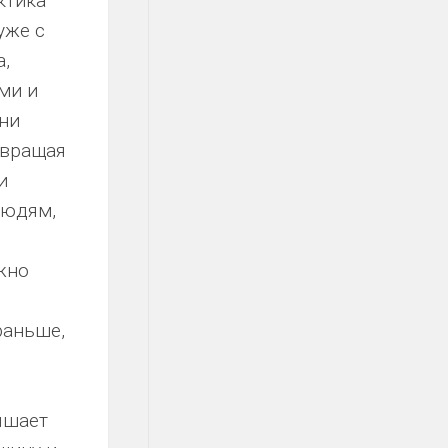
ктика
уже с
а,
ми и
ни
твращая
и
людям,
жно
раньше,
ышает