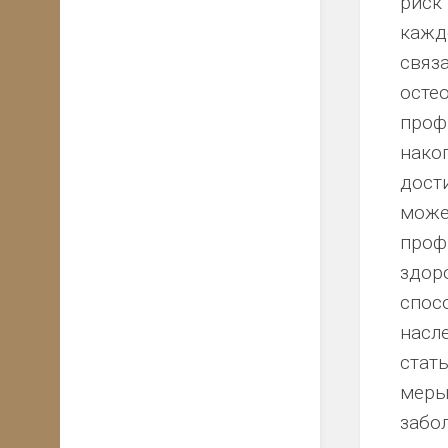
риск
кажд
связ
осте
проф
нако
дости
может
профи
здор
спос
насл
стат
меры
забо