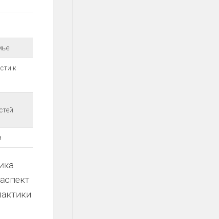
мье
сти к
стей
з
ика
аспект
лактики