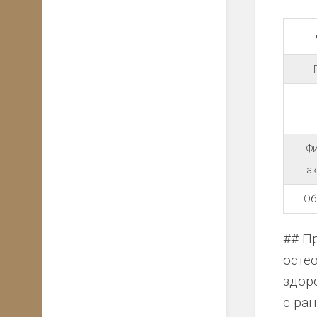
Ф
а
Об
## П
осте
здор
с ран