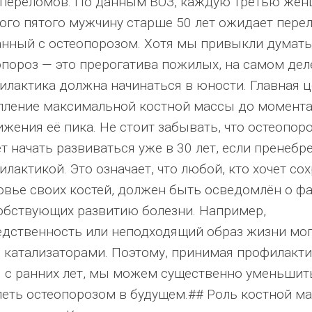
 переломов. По данным ВОЗ, каждую третью жен
ого пятого мужчину старше 50 лет ожидает пере
анный с остеопорозом. Хотя мы привыкли думать,
опороз — это прерогатива пожилых, на самом дел
илактика должна начинаться в юности. Главная 
пление максимальной костной массы до момент
жения её пика. Не стоит забывать, что остеопор
 начать развиваться уже в 30 лет, если пренебр
лактикой. Это означает, что любой, кто хочет со
овье своих костей, должен быть осведомлён о фа
обствующих развитию болезни. Например,
едственность или неподходящий образ жизни мог
ь катализаторами. Поэтому, принимая профилакт
 с ранних лет, мы можем существенно уменьшит
леть остеопорозом в будущем.## Роль костной м