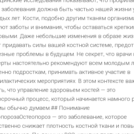
цинские исследования показывают, что профила
о заболевания должна быть частью нашей жизни 
дых лет. Кости, подобно другим тканям организм
уют заботы и внимания, чтобы оставаться крепки
овыми. Даже небольшие изменения в образе жиз
т придавать силы вашей костной системе, предо
езные проблемы в будущем. Не секрет, что врачи 
ерты настоятельно рекомендуют всем молодым 
енно подросткам, принимать активное участие в
илактических мероприятиях. В этом контексте ва
ть, что управление здоровьем костей — это
осрочный процесс, который начинается намного 
мы обычно думаем.## Понимание
опорозаОстеопороз — это заболевание, которое
ственно снижает плотность костной ткани и пов