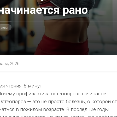
начинается рано
Блог
варя, 2026
я чтения:
6 минут
ностью
Почему профилактика остеопороза начинается
стеопороз — это не просто болезнь, о которой с
маться в пожилом возрасте. В последние годы
я