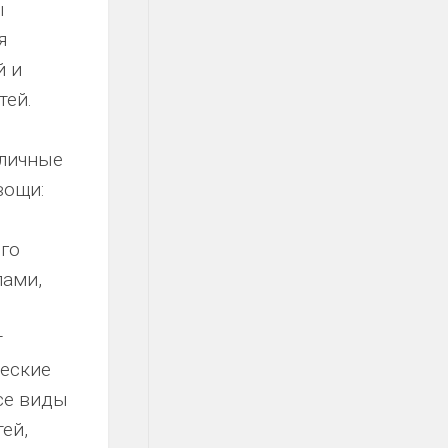
ы
я
й и
тей.
тличные
вощи:
го
лами,
т
ческие
се виды
ей,