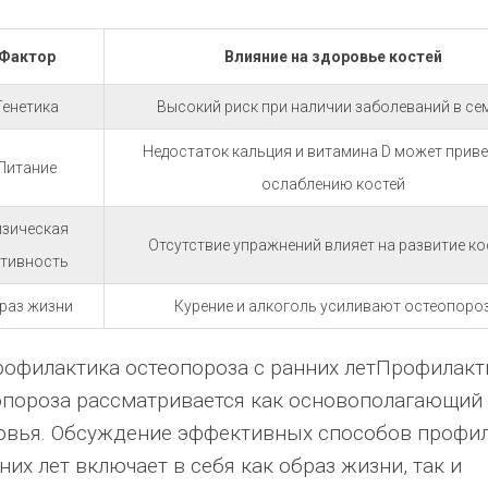
Фактор
Влияние на здоровье костей
Генетика
Высокий риск при наличии заболеваний в се
Недостаток кальция и витамина D может приве
Питание
ослаблению костей
изическая
Отсутствие упражнений влияет на развитие ко
ктивность
раз жизни
Курение и алкоголь усиливают остеопоро
рофилактика остеопороза с ранних летПрофилакт
опороза рассматривается как основополагающий 
овья. Обсуждение эффективных способов профи
них лет включает в себя как образ жизни, так и