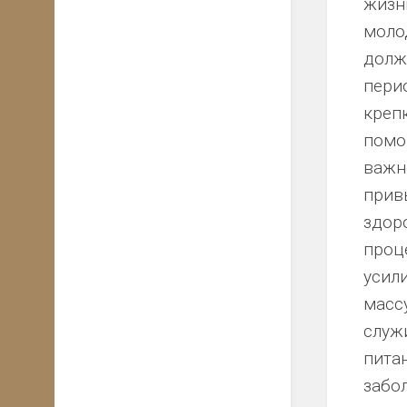
жизн
молод
долж
пери
креп
помо
важн
прив
здор
проц
усил
масс
служ
пита
забо