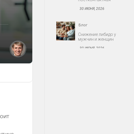
30 ИЮНЯ, 2026
Блог
Снижение либидо у
мужчин и женщин
30 ИЮНЯ, 2026
Блог
Протезирование:
съёмные и несъёмные
конструкции
30 ИЮНЯ, 2026
Блог
тоит
Миома матки: когда
оперировать
30 ИЮНЯ, 2026