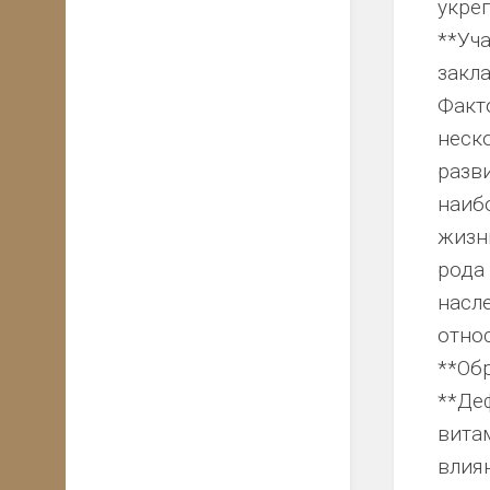
укре
**Уч
закл
Факт
неск
разв
наиб
жизн
рода
насл
относ
**Обр
**Де
вита
влия