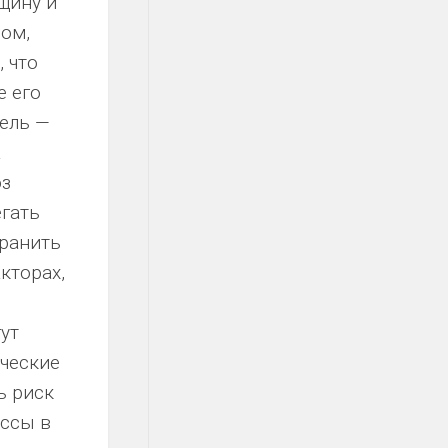
щину и
лом,
 что
е его
цель —
а
оз
егать
хранить
кторах,
ут
ические
ь риск
ассы в