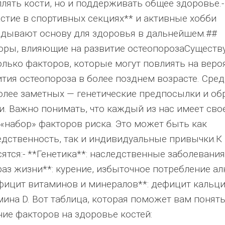
плять кости, но и поддерживать общее здоровье.-
астие в спортивных секциях** и активные хобби
адывают основу для здоровья в дальнейшем.##
оры, влияющие на развитие остеопорозаСуществ
олько факторов, которые могут повлиять на веро
ития остеопороза в более позднем возрасте. Сре
олее заметных — генетические предпосылки и об
и. Важно понимать, что каждый из нас имеет сво
 «набор» факторов риска. Это может быть как
едственность, так и индивидуальные привычки.К
ятся:- **Генетика**: наследственные заболевания.
аз жизни**: курение, избыточное потребление алк
фицит витаминов и минералов**: дефицит кальци
мина D. Вот таблица, которая поможет вам понят
ние факторов на здоровье костей: