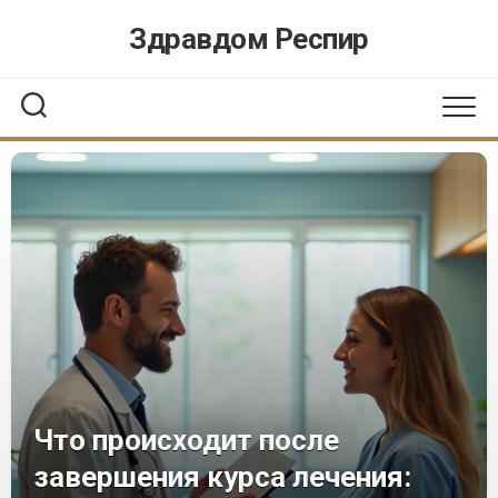
Перейти
Здравдом Респир
к
содержанию
Что происходит после
завершения курса лечения: