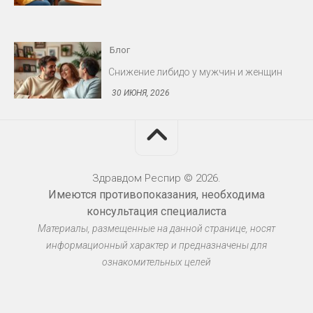
30 ИЮНЯ, 2026
Блог
Протезирование: съёмные и несъёмные
конструкции
30 ИЮНЯ, 2026
Здравдом Респир © 2026.
Имеются противопоказания, необходима
Блог
консультация специалиста
Материалы, размещенные на данной странице, носят
Миома матки: когда оперировать
информационный характер и предназначены для
30 ИЮНЯ, 2026
ознакомительных целей