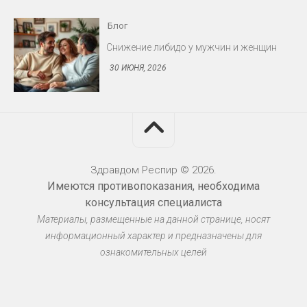
Блог
Протезирование: съёмные и несъёмные
конструкции
30 ИЮНЯ, 2026
Здравдом Респир © 2026.
Имеются противопоказания, необходима
Блог
консультация специалиста
Материалы, размещенные на данной странице, носят
Миома матки: когда оперировать
информационный характер и предназначены для
30 ИЮНЯ, 2026
ознакомительных целей