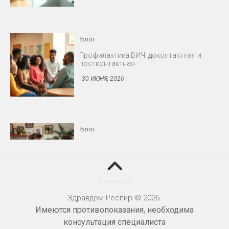
Блог
Профилактика ВИЧ: доконтактная и
постконтактная
30 ИЮНЯ, 2026
Блог
Снижение либидо у мужчин и женщин
30 ИЮНЯ, 2026
Здравдом Респир © 2026.
Имеются противопоказания, необходима
Блог
консультация специалиста