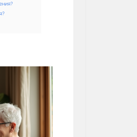
ения?
я?