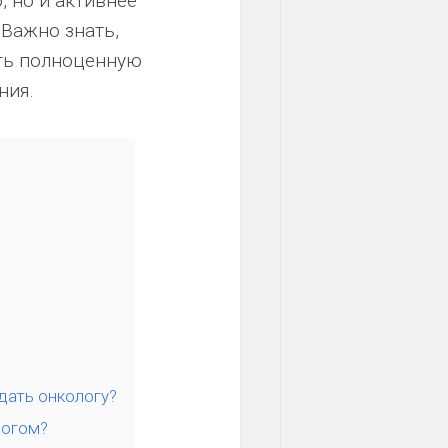
, но и активнее
Важно знать,
ить полноценную
ния.
дать онкологу?
логом?