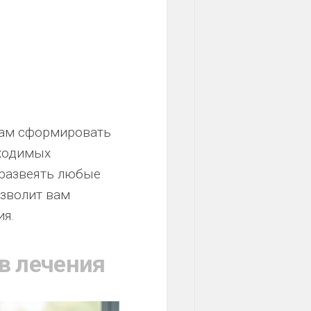
вам сформировать
бходимых
 развеять любые
зволит вам
ия.
в лечения