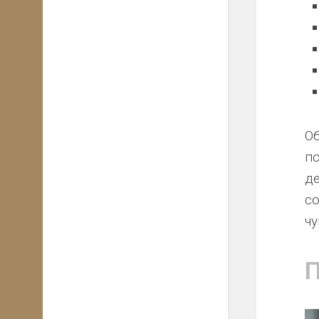
О
п
д
с
чу
П