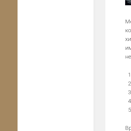
Ме
к
х
и
н
Вр