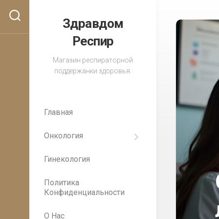
Перейти
к
Здравдом
содержанию
Респир
Магазин респираторной
поддержанки здоровья.
Главная
Онкология
Важность
регулярных
Гинекология
медицинских
осмотров
для
Политика
раннего
Конфиденциальности
выявления
рака
О Нас