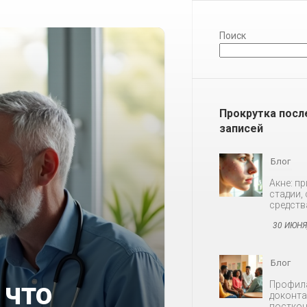
Поиск
Прокрутка посл
записей
Блог
Профила
доконта
посткон
30 ИЮНЯ
Блог
 что
Снижени
мужчин