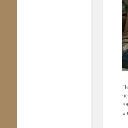
Пе
че
в
в 