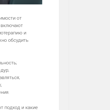
имости от
ы включают
иотерапию и
жно обсудить
ьность;
дур;
авляться;
;
ния.
т подход и какие