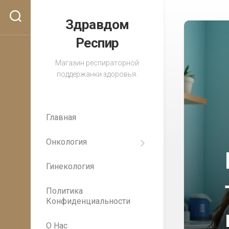
Перейти
к
Здравдом
содержанию
Респир
Магазин респираторной
поддержанки здоровья.
Главная
Онкология
Важность
регулярных
Гинекология
медицинских
осмотров
для
Политика
раннего
Конфиденциальности
выявления
рака
О Нас