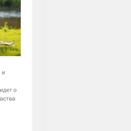
 и
идет о
вства: