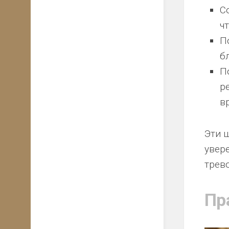
С
ч
П
б
П
р
в
Эти 
увер
трев
Пр