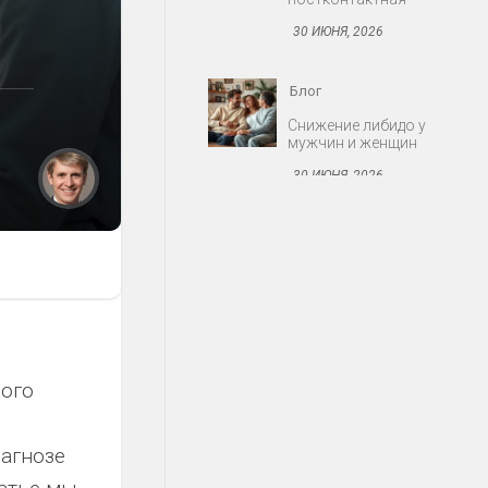
30 ИЮНЯ, 2026
Блог
Протезирование:
съёмные и несъёмные
конструкции
30 ИЮНЯ, 2026
Блог
Миома матки: когда
оперировать
30 ИЮНЯ, 2026
Блог
ного
Акне: причины,
стадии, современные
средства
иагнозе
30 ИЮНЯ, 2026