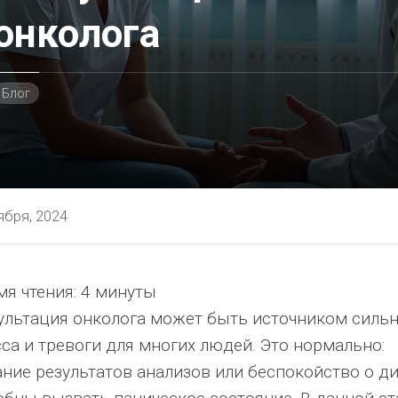
онколога
Блог
ября, 2024
я чтения:
4 минуты
ностью
ультация онколога может быть источником силь
сса и тревоги для многих людей. Это нормально:
ание результатов анализов или беспокойство о д
я