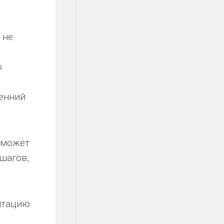
 не
о
ренний
 может
шагов,
нтацию