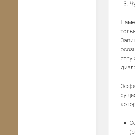
Ч
Наме
тольк
Запи
осоз
стру
диало
Эффе
суще
кото
С
(