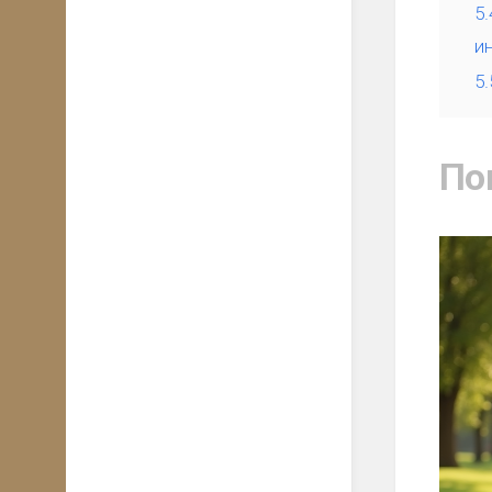
5.
и
5.
По