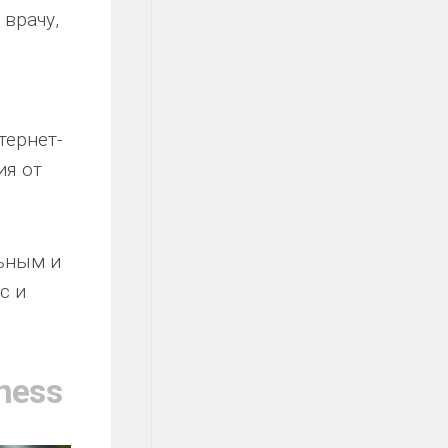
 врачу,
тернет-
ия от
льным и
с и
ness