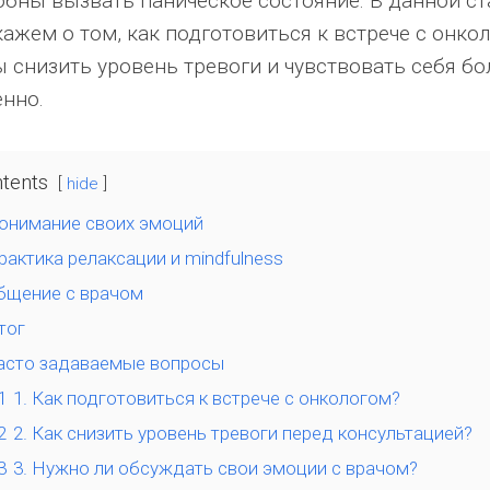
обны вызвать паническое состояние. В данной с
ажем о том, как подготовиться к встрече с онко
ы снизить уровень тревоги и чувствовать себя бо
енно.
tents
hide
онимание своих эмоций
рактика релаксации и mindfulness
бщение с врачом
тог
асто задаваемые вопросы
1
1. Как подготовиться к встрече с онкологом?
2
2. Как снизить уровень тревоги перед консультацией?
3
3. Нужно ли обсуждать свои эмоции с врачом?