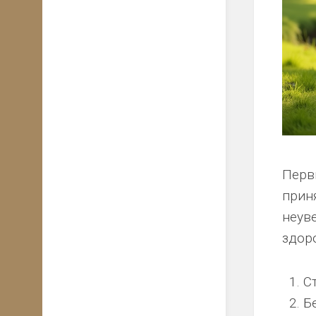
Перв
прин
неув
здоро
С
Б