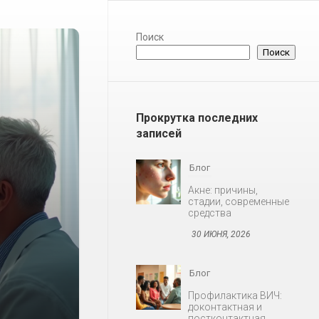
Поиск
Поиск
Прокрутка последних
записей
Блог
Профилактика ВИЧ:
доконтактная и
постконтактная
30 ИЮНЯ, 2026
Блог
Снижение либидо у
мужчин и женщин