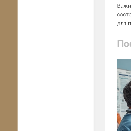
Важн
сост
для 
По