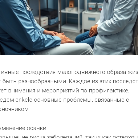
тивные последствия малоподвижного образа жи
т быть разнообразными. Каждое из этих последс
ует внимания и мероприятий по профилактике.
едем enkele основные проблемы, связанные с
оночником:
зменение осанки.
овышение риска заболеваний, таких как остеохон