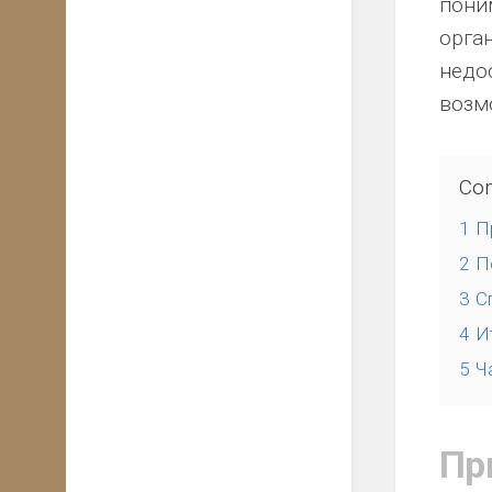
пони
орга
недо
возм
Con
1
П
2
П
3
С
4
И
5
Ч
Пр