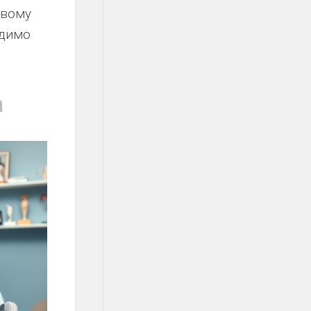
овому
одимо
а