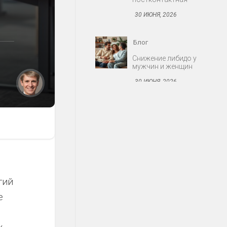
30 ИЮНЯ, 2026
Блог
Протезирование:
съёмные и несъёмные
конструкции
30 ИЮНЯ, 2026
Блог
Миома матки: когда
оперировать
30 ИЮНЯ, 2026
Блог
гий
Акне: причины,
е
стадии, современные
средства
30 ИЮНЯ, 2026