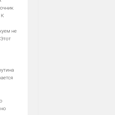
х
очник.
 К
куем не
 Этот
рутина
вается
о
жно