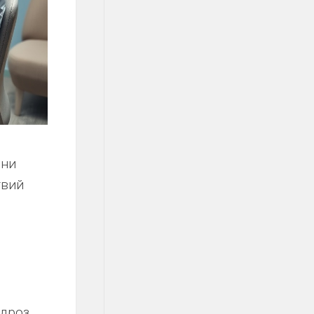
зни
твий
дроз.