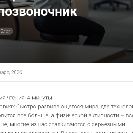
позвоночник
Блог
варя, 2026
я чтения:
4 минуты
ностью
ловиях быстро развивающегося мира, где техноло
овится все больше, а физической активности – вс
ше, многие из нас сталкиваются с серьезными
я