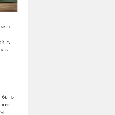
может
й из
как:
.
т быть
олгие
ты.