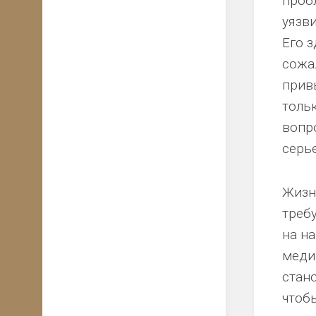
проб
что
уязв
может
Новорожденные:
предложить
билирубин
Его 
онколог?
сожа
Подготовка
к
прив
родам
толь
вопр
серь
Жизн
треб
на н
меди
стан
чтоб