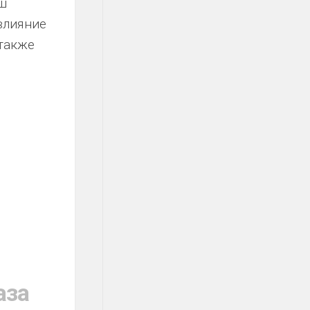
ш
влияние
 также
аза