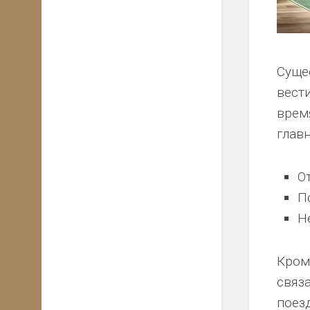
Суще
вест
врем
главн
О
П
Н
Кром
связ
поез