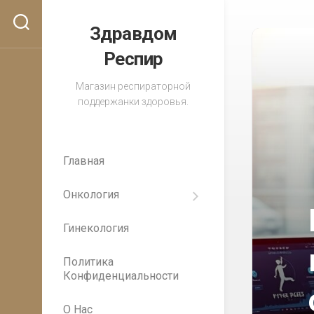
Перейти
к
Здравдом
содержанию
Респир
Магазин респираторной
поддержанки здоровья.
Главная
Онкология
Важность
регулярных
Гинекология
медицинских
осмотров
для
Политика
раннего
Конфиденциальности
выявления
рака
О Нас