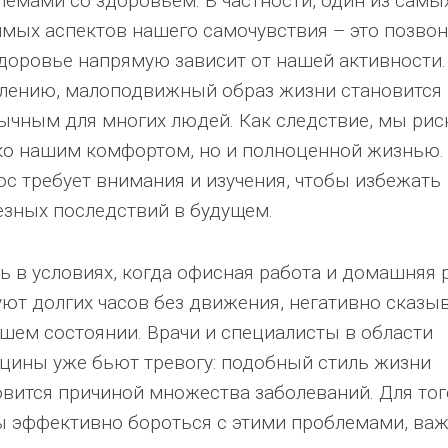
лемами со здоровьем. В частности, один из самы
имых аспектов нашего самочувствия – это позвон
здоровье напрямую зависит от нашей активности.
лению, малоподвижный образ жизни становится
ычным для многих людей. Как следствие, мы рис
ко нашим комфортом, но и полноценной жизнью.
ос требует внимания и изучения, чтобы избежать
езных последствий в будущем.
ь в условиях, когда офисная работа и домашняя 
уют долгих часов без движения, негативно сказы
ашем состоянии. Врачи и специалисты в области
цины уже бьют тревогу: подобный стиль жизни
овится причиной множества заболеваний. Для тог
ы эффективно бороться с этими проблемами, ва