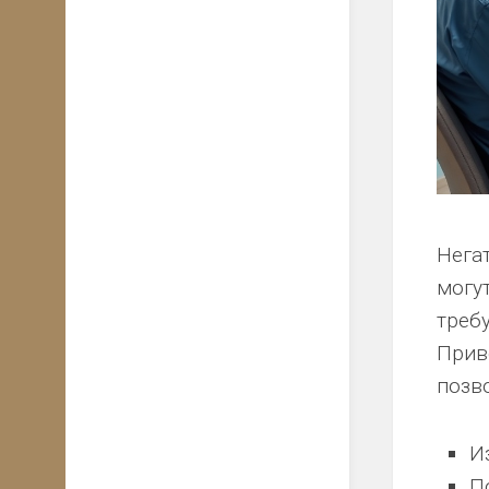
Нега
могу
треб
Прив
позв
И
П