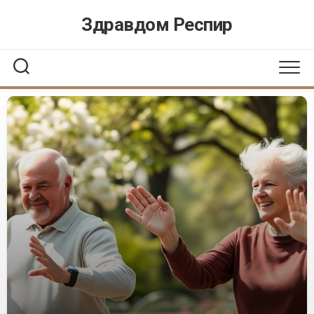
Перейти
Здравдом Респир
к
содержанию