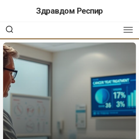
Перейти
Здравдом Респир
к
содержанию