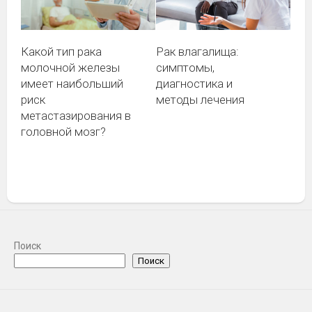
Какой тип рака
Рак влагалища:
молочной железы
симптомы,
имеет наибольший
диагностика и
риск
методы лечения
метастазирования в
головной мозг?
Поиск
Блог
Поиск
Акне: причины, стадии, современные
средства
30 ИЮНЯ, 2026