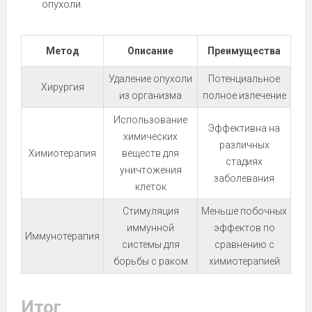
опухоли.
Метод
Описание
Преимущества
Удаление опухоли
Потенциальное
Хирургия
из организма
полное излечение
Использование
Эффективна на
химических
различных
Химиотерапия
веществ для
стадиях
уничтожения
заболевания
клеток
Стимуляция
Меньше побочных
иммунной
эффектов по
Иммунотерапия
системы для
сравнению с
борьбы с раком
химиотерапией
Итог