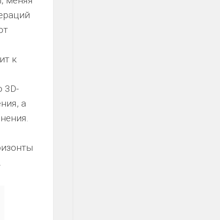
, меняя
ераций
ют
ит к
 3D-
ния, а
нения.
ризонты
.