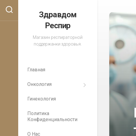
Перейти
к
Здравдом
содержанию
Респир
Магазин респираторной
поддержанки здоровья.
Главная
Онкология
Важность
регулярных
Гинекология
медицинских
осмотров
для
Политика
раннего
Конфиденциальности
выявления
рака
О Нас