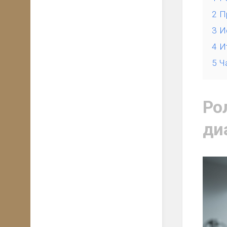
2
П
3
И
4
И
5
Ч
Ро
ди