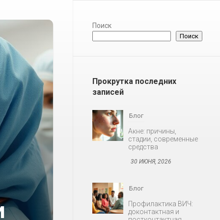
Поиск
Поиск
Прокрутка последних
записей
Блог
Профилактика ВИЧ:
доконтактная и
постконтактная
30 ИЮНЯ, 2026
Блог
и
Снижение либидо у
мужчин и женщин