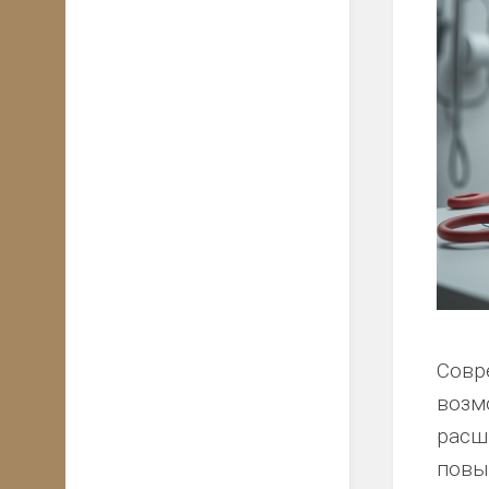
Совр
возм
расш
повы