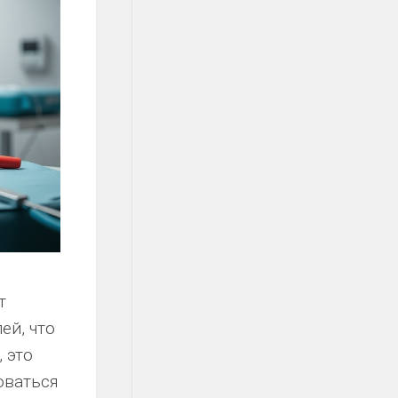
т
ей, что
 это
оваться