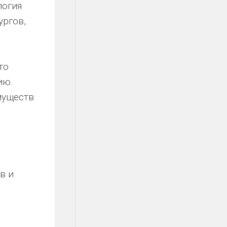
логия
ургов,
то
ию.
муществ
в и