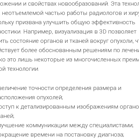
ложении и свойствах новообразований. Эта техно
а неотъемлемой частью работы радиологов и хир
ольку призвана улучшить общую эффективность
ностики. Например, визуализация в 3D позволяет
ть состояние органов и тканей вокруг опухоли, ч
йствует более обоснованным решениям по лечен
ко это лишь некоторые из многочисленных преи
ой технологии.
величение точности определения размера и
асположения опухолей;
оступ к детализированным изображениям органо
каней;
лучшение коммуникации между специалистами;
окращение времени на постановку диагноза;