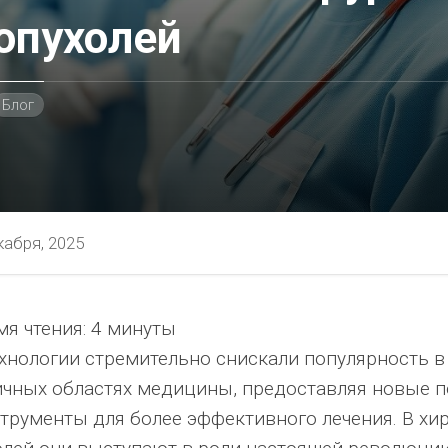
опухолей
Блог
кабря, 2025
я чтения:
4 минуты
ностью
ехнологии стремительно снискали популярность в
ичных областях медицины, предоставляя новые 
струменты для более эффективного лечения. В хи
я