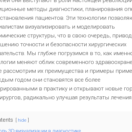
олей они выступают в роли настоящей революции
иционные методы диагностики, планирования оп
сстановления пациентов. Эти технологии позволя
иалистам визуализировать и моделировать
омические структуры, что в свою очередь, привод
шению точности и безопасности хирургических
ательств. Мы глубже погрузимся в то, как именно
ологии меняют облик современного здравоохране
е рассмотрим их преимущества и примеры приме
ждым годом они становятся все более
грированными в практику и открывают новые го
ирургов, радикально улучшая результаты лечения
tents
hide
оль 3D-визуализации в диагностике