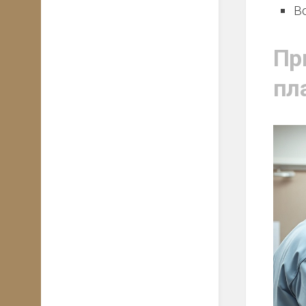
В
Пр
пл