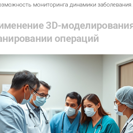
озможность мониторинга динамики заболевания.
именение 3D-моделирования
анировании операций