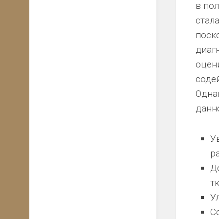
в по
стал
поск
диаг
оцени
соде
Одна
данн
У
р
Д
т
У
С