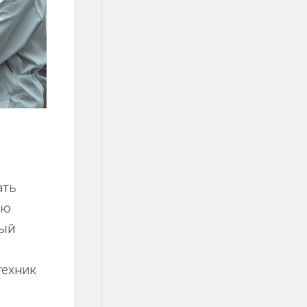
ать
ою
ный
техник