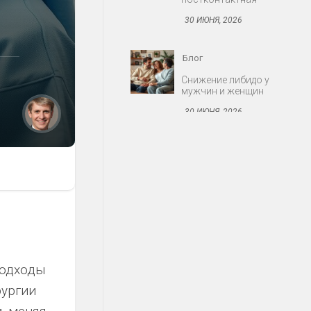
30 ИЮНЯ, 2026
Блог
Протезирование:
съёмные и несъёмные
конструкции
30 ИЮНЯ, 2026
Блог
Миома матки: когда
оперировать
30 ИЮНЯ, 2026
Блог
Акне: причины,
подходы
стадии, современные
средства
рургии
30 ИЮНЯ, 2026