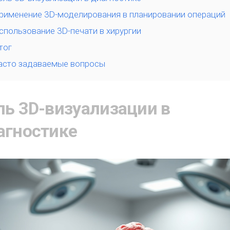
рименение 3D-моделирования в планировании операций
спользование 3D-печати в хирургии
тог
асто задаваемые вопросы
ль 3D-визуализации в
агностике