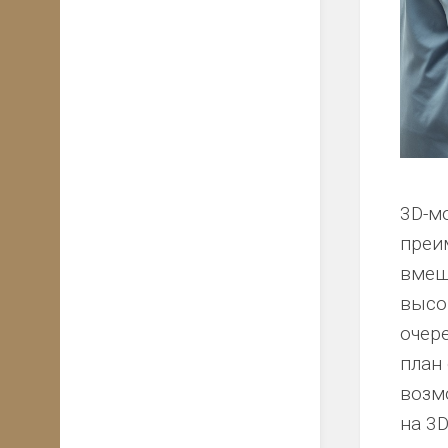
3D-м
преи
вмеш
высо
очер
план
возм
на 3