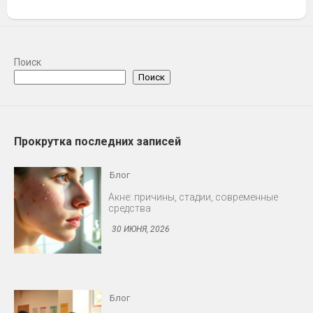
Блог
Поиск
Поиск
Акне: причины, стадии, современные
средства
30 ИЮНЯ, 2026
Прокрутка последних записей
Блог
Профилактика ВИЧ: доконтактная и
постконтактная
30 ИЮНЯ, 2026
Блог