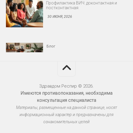
Снижение либидо у мужчин и женщин
30 ИЮНЯ, 2026
Блог
Протезирование: съёмные и несъёмные
конструкции
30 ИЮНЯ, 2026
Здравдом Респир © 2026.
Имеются противопоказания, необходима
консультация специалиста
Блог
Материалы, размещенные на данной странице, носят
Миома матки: когда оперировать
информационный характер и предназначены для
30 ИЮНЯ, 2026
ознакомительных целей