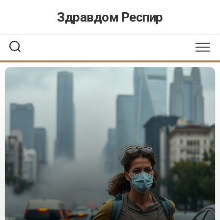
Перейти
Здравдом Респир
к
содержанию