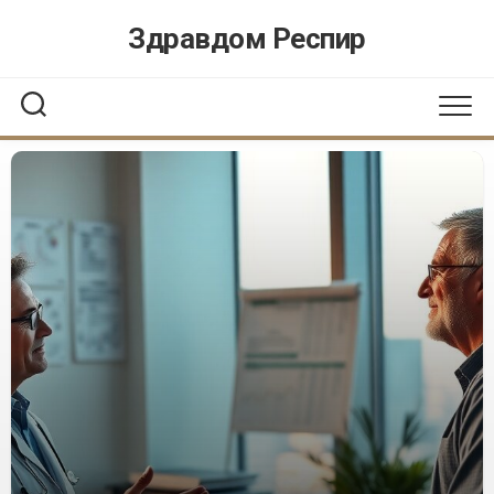
Перейти
Здравдом Респир
к
содержанию