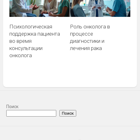
Психологическая
Роль онколога в
поддержка пациента
процессе
во время
диагностики и
консультации
лечения рака
онколога
Блог
Поиск
Акне: причины, стадии, современные
Поиск
средства
30 ИЮНЯ, 2026