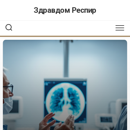
Перейти
Здравдом Респир
к
содержанию