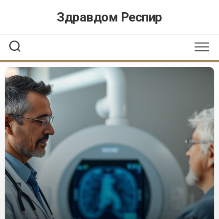
Перейти
Здравдом Респир
к
содержанию