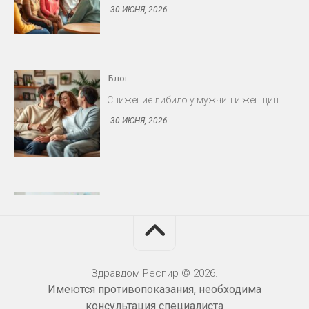
Блог
Снижение либидо у мужчин и женщин
30 ИЮНЯ, 2026
Блог
Протезирование: съёмные и несъёмные
конструкции
30 ИЮНЯ, 2026
Здравдом Респир © 2026.
Имеются противопоказания, необходима
Блог
консультация специалиста