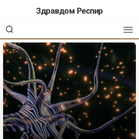
Перейти
Здравдом Респир
к
содержанию