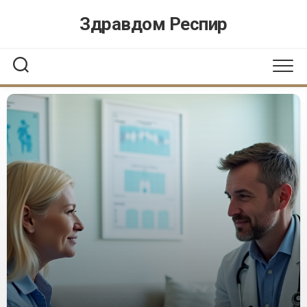
Перейти
Здравдом Респир
к
содержанию