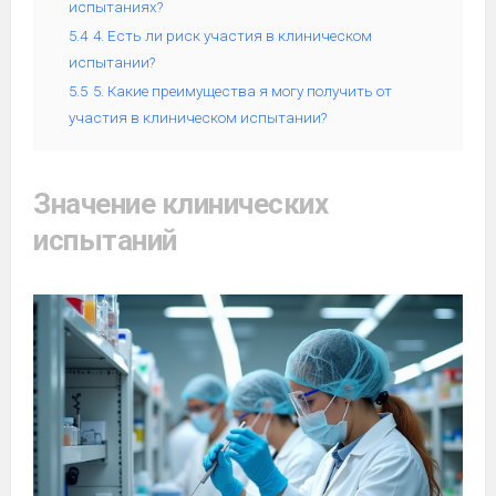
испытаниях?
5.4
4. Есть ли риск участия в клиническом
испытании?
5.5
5. Какие преимущества я могу получить от
участия в клиническом испытании?
Значение клинических
испытаний