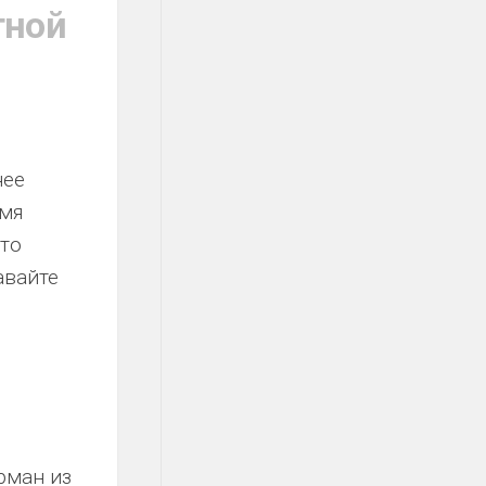
тной
нее
емя
что
авайте
рман из