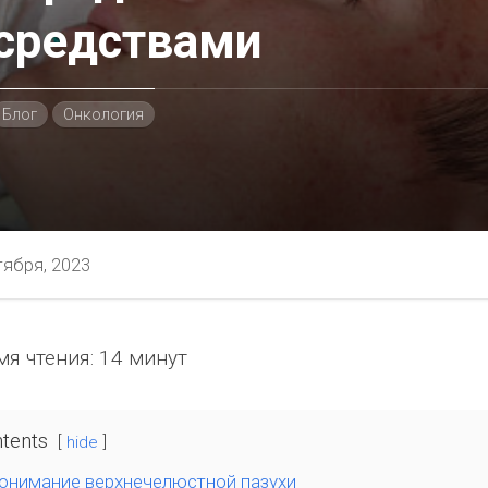
средствами
Блог
Онкология
тября, 2023
я чтения:
14 минут
ностью
tents
hide
я
онимание верхнечелюстной пазухи