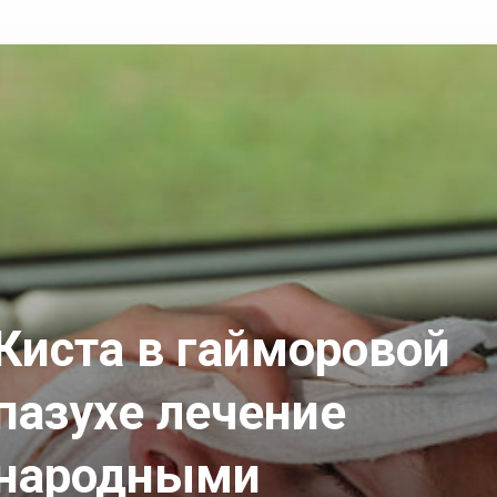
Киста в гайморовой
пазухе лечение
народными