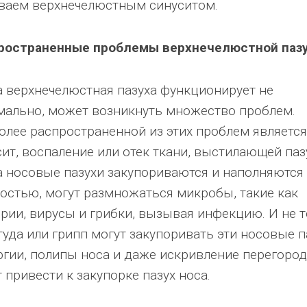
ваем верхнечелюстным синуситом.
ространенные проблемы верхнечелюстной паз
а верхнечелюстная пазуха функционирует не
мально, может возникнуть множество проблем.
олее распространенной из этих проблем является
ит, воспаление или отек ткани, выстилающей паз
а носовые пазухи закупориваются и наполняются
остью, могут размножаться микробы, такие как
ерии, вирусы и грибки, вызывая инфекцию. И не 
уда или грипп могут закупоривать эти носовые п
ргии, полипы носа и даже искривление перегоро
 привести к закупорке пазух носа.