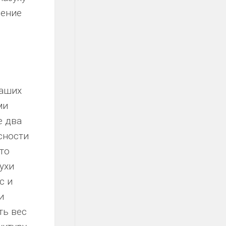
чение
наших
ми
е два
сности
то
ухи
с и
и
ть вес