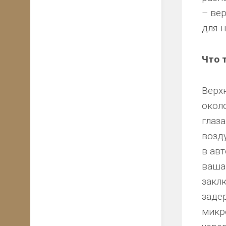
– ве
для 
Что 
Верх
окол
глаз
возд
в ав
ваша
закл
заде
микр