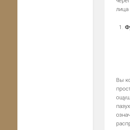
череп
лица 
Ф
Вы ко
прос
ощущ
пазу
озна
распр