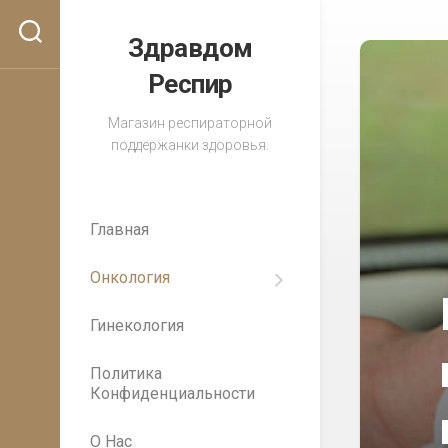
Перейти
к
Здравдом
содержанию
Респир
Магазин респираторной
поддержанки здоровья.
Главная
Онкология
Важность
регулярных
Гинекология
медицинских
осмотров
для
Политика
раннего
Конфиденциальности
выявления
рака
О Нас