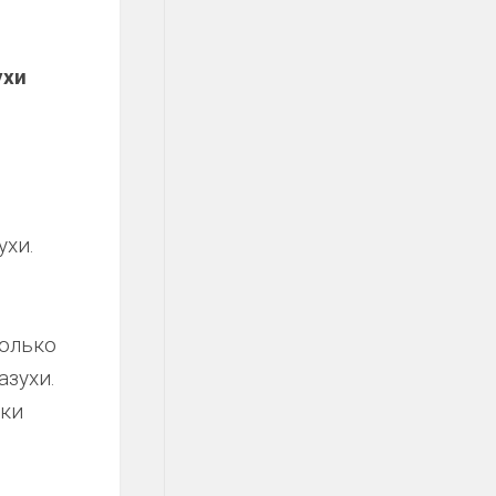
ухи
ухи.
только
азухи.
дки