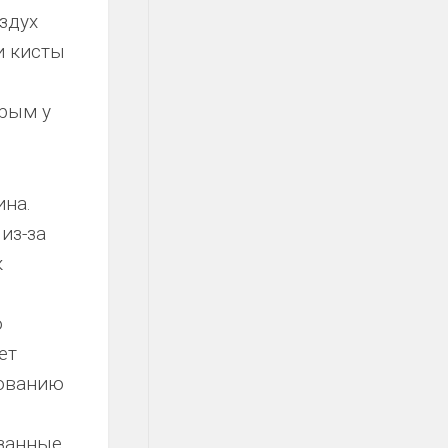
здух
и кисты
орым у
ина.
из-за
к
о
ет
зованию
занные