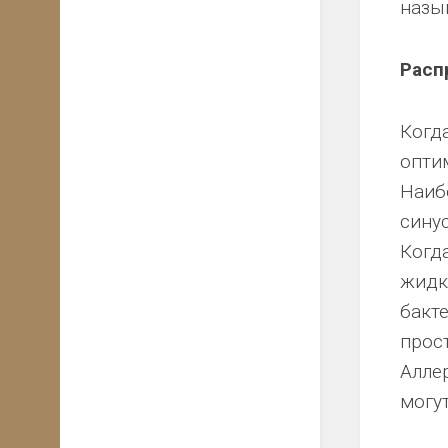
назы
Расп
Когд
опти
Наиб
синус
Когд
жидк
бакт
прост
Алле
могут