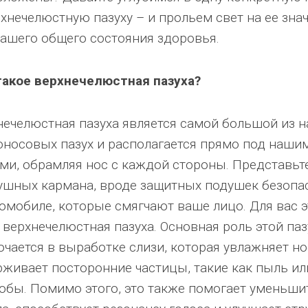
рхнечелюстную пазуху – и прольем свет на ее зна
нашего общего состояния здоровья.
такое верхнечелюстная пазуха?
нечелюстная пазуха является самой большой из 
оносовых пазух и располагается прямо под наши
ами, обрамляя нос с каждой стороны. Представьт
ушных кармана, вроде защитных подушек безопа
томобиле, которые смягчают ваше лицо. Для вас э
 верхнечелюстная пазуха. Основная роль этой паз
ючается в выработке слизи, которая увлажняет но
рживает посторонние частицы, такие как пыль ил
обы. Помимо этого, это также помогает уменьши