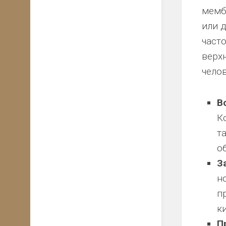
мемб
или 
часто
верх
челов
В
К
т
о
З
н
п
ки
П