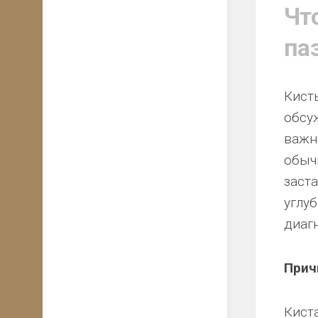
Чт
па
Кисты
обсу
важн
обыч
заста
углуб
диаг
Прич
Кист