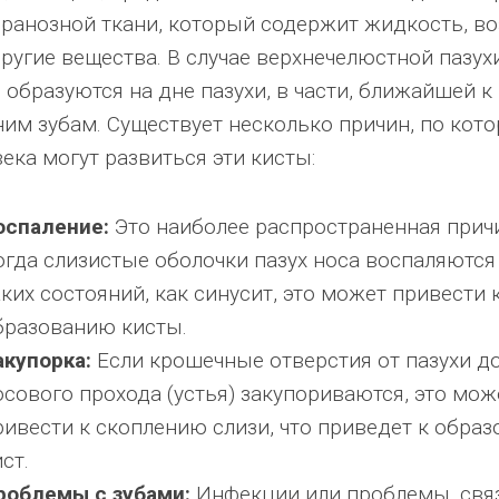
ранозной ткани, который содержит жидкость, во
другие вещества. В случае верхнечелюстной пазух
 образуются на дне пазухи, в части, ближайшей к
ним зубам. Существует несколько причин, по кот
ека могут развиться эти кисты:
оспаление:
Это наиболее распространенная прич
огда слизистые оболочки пазух носа воспаляются 
аких состояний, как синусит, это может привести 
бразованию кисты.
акупорка:
Если крошечные отверстия от пазухи д
осового прохода (устья) закупориваются, это мож
ривести к скоплению слизи, что приведет к обра
ст.
роблемы с зубами:
Инфекции или проблемы, свя