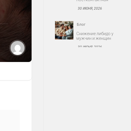
30 ИЮНЯ, 2026
Блог
Снижение либидо у
мужчин и женщин
30 ИЮНЯ, 2026
Блог
Протезирование:
съёмные и несъёмные
конструкции
30 ИЮНЯ, 2026
Блог
Миома матки: когда
оперировать
30 ИЮНЯ, 2026