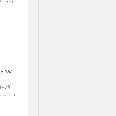
уктуру
 у вас
тной
в также