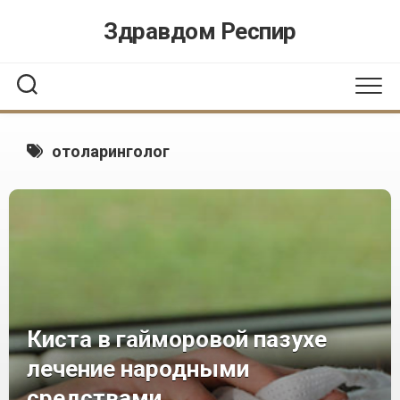
Перейти
Здравдом Респир
к
содержанию
отоларинголог
Киста в гайморовой пазухе
лечение народными
средствами