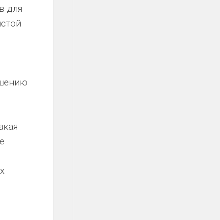
в для
истой
ышению
акая
е
х