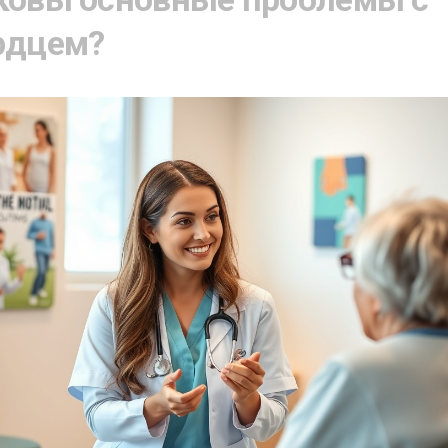
рдцем?