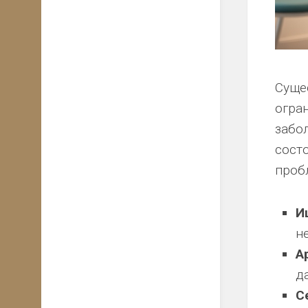
Суще
огра
забо
сост
проб
И
н
А
д
С