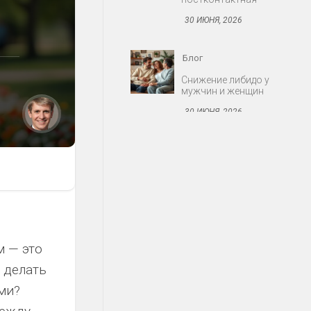
30 ИЮНЯ, 2026
Блог
Протезирование:
съёмные и несъёмные
конструкции
30 ИЮНЯ, 2026
Блог
Миома матки: когда
оперировать
30 ИЮНЯ, 2026
Блог
м — это
Акне: причины,
о делать
стадии, современные
средства
ми?
30 ИЮНЯ, 2026