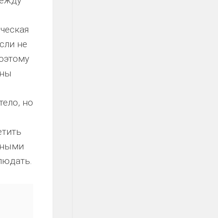
между
ическая
сли не
оэтому
ины
тело, но
етить
чными
людать.