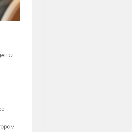
ценки
ое
тором