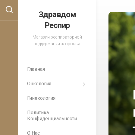
Перейти
к
Здравдом
содержанию
Респир
Магазин респираторной
поддержанки здоровья.
Главная
Онкология
Важность
регулярных
Гинекология
медицинских
осмотров
для
Политика
раннего
Конфиденциальности
выявления
рака
О Нас