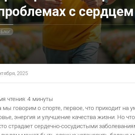
проблемах с сердцем
Блог
нтября, 2025
я чтения:
4 минуты
ностью
 мы говорим о спорте, первое, что приходит на у
вье, энергия и улучшение качества жизни. Но чт
 кто страдает сердечно-сосудистыми заболевания
я