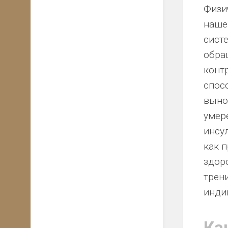
Физи
нашег
сист
обра
конт
спос
выно
умер
инсул
как 
здор
трен
инди
Ка