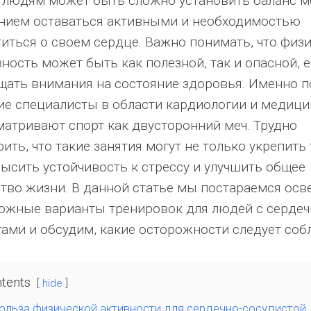
 людям может быть сложно установить баланс 
нием оставаться активными и необходимостью
титься о своем сердце. Важно понимать, что физ
ность может быть как полезной, так и опасной, е
щать внимания на состояние здоровья. Именно п
ие специалисты в области кардиологии и медиц
матривают спорт как двусторонний меч. Трудно
ить, что такие занятия могут не только укрепить 
высить устойчивость к стрессу и улучшить общее
ство жизни. В данной статье мы постараемся осв
ожные варианты тренировок для людей с серде
гами и обсудим, какие осторожности следует соб
tents
hide
ольза физической активности для сердечно-сосудистой