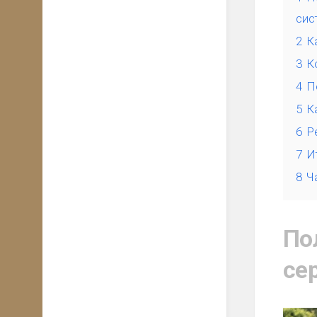
сис
2
К
3
К
4
П
5
К
6
Р
7
И
8
Ч
По
се