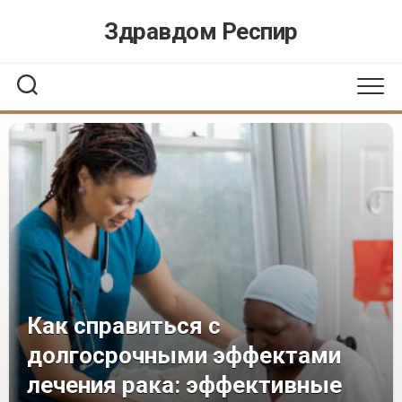
Перейти
Здравдом Респир
к
содержанию
Как справиться с
долгосрочными эффектами
лечения рака: эффективные