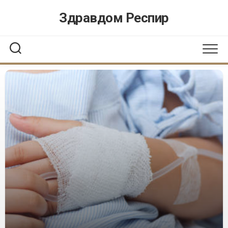
Перейти
Здравдом Респир
к
содержанию