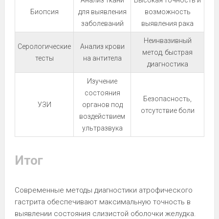
Анализ ткани
Высокая точность и
Биопсия
для выявления
возможность
заболеваний
выявления рака
Неинвазивный
Серологические
Анализ крови
метод, быстрая
тесты
на антитела
диагностика
Изучение
состояния
Безопасность,
УЗИ
органов под
отсутствие боли
воздействием
ультразвука
Итог
Современные методы диагностики атрофического
гастрита обеспечивают максимальную точность в
выявлении состояния слизистой оболочки желудка.