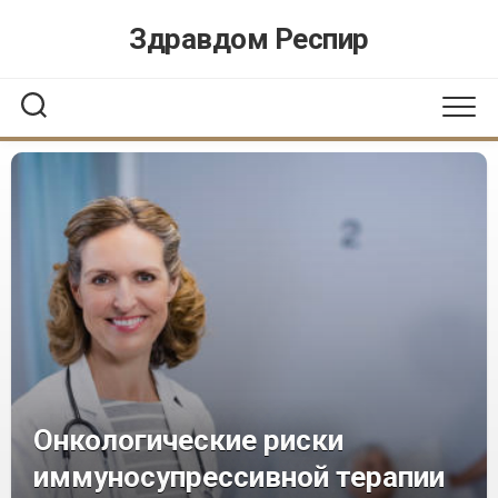
Перейти
Здравдом Респир
к
содержанию
Онкологические риски
иммуносупрессивной терапии