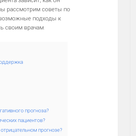
иента зависит, как он
 мы рассмотрим советы по
, возможные подходы к
ть своим врачам.
поддержка
егативного прогноза?
ических пациентов?
 отрицательном прогнозе?