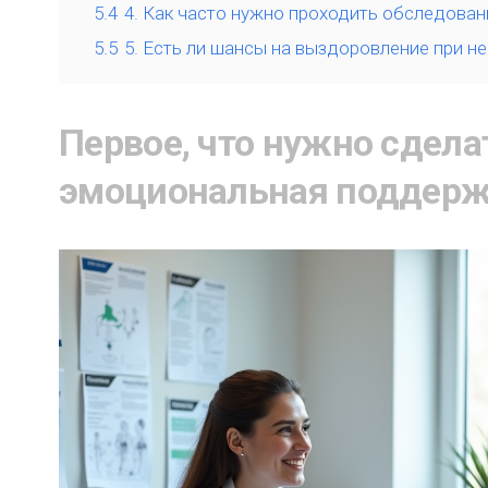
5.4
4. Как часто нужно проходить обследован
5.5
5. Есть ли шансы на выздоровление при н
Первое, что нужно сдела
эмоциональная поддер