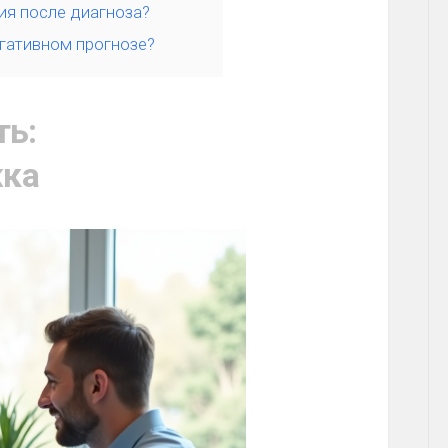
ия после диагноза?
егативном прогнозе?
ть:
жка