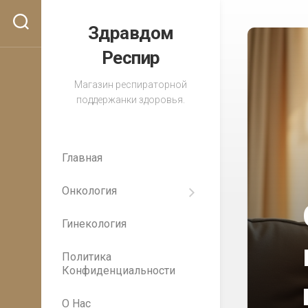
Перейти
к
Здравдом
содержанию
Респир
Магазин респираторной
поддержанки здоровья.
Главная
Онкология
Важность
регулярных
Гинекология
медицинских
осмотров
для
Политика
раннего
Конфиденциальности
выявления
рака
О Нас