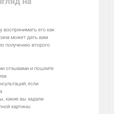
згляд на
зу воспринимать его как
рача может дать вам
по получению второго
ми отзывами и пошлите
за.
нсультаций, если
а.
ы, какие вы задали
лной картины.