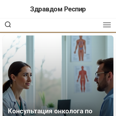
Перейти
Здравдом Респир
к
содержанию
Консультация онколога по