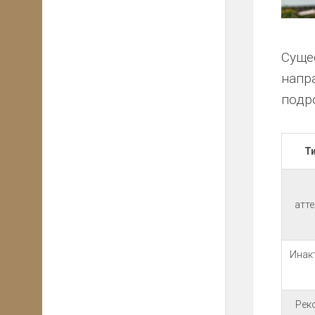
Суще
напр
подр
Т
атт
Инак
Рек