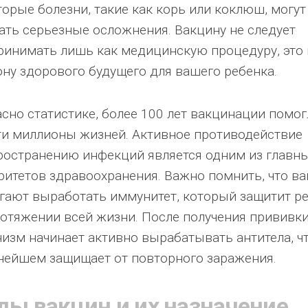
торые болезни, такие как корь или коклюш, могут
ать серьезные осложнения. Вакцину не следует
ринимать лишь как медицинскую процедуру, это 
ону здорового будущего для вашего ребенка.
асно статистике, более 100 лет вакцинации помог
ти миллионы жизней. Активное противодействие
ространению инфекций является одним из главн
ритетов здравоохранения. Важно помнить, что в
гают выработать иммунитет, который защитит р
ротяжении всей жизни. После получения прививки
низм начинает активно вырабатывать антитела, чт
нейшем защищает от повторного заражения.
ды вакцин и их назначение