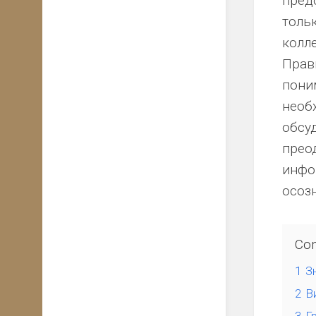
пред
что
толь
может
Новорожденные:
предложить
билирубин
колл
онколог?
Прав
Подготовка
к
пони
родам
необ
обсу
прео
инфо
осоз
Con
1
З
2
В