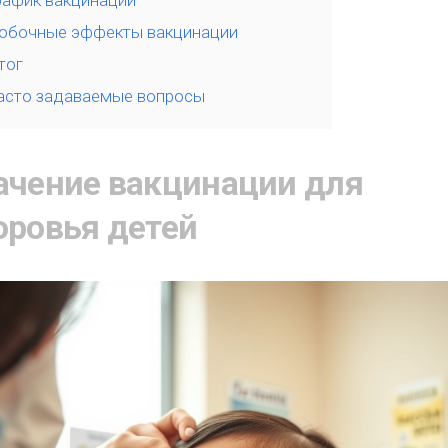
рафик вакцинации
обочные эффекты вакцинации
тог
асто задаваемые вопросы
ачение вакцинации для
оровья детей