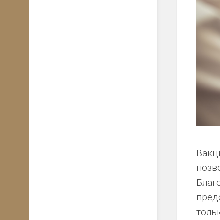
Вакц
позв
Благ
пред
толь