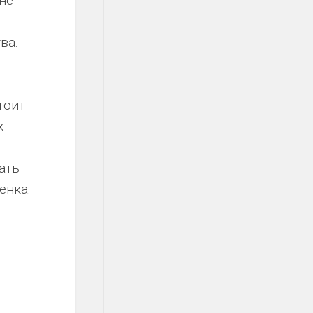
не
ва.
тоит
х
ать
енка.