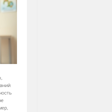
,
аний.
ность
не
мер,