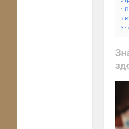
3
Г
4
П
5
И
6
Ч
Зн
зд