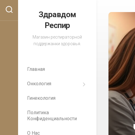
Перейти
к
Здравдом
содержанию
Респир
Магазин респираторной
поддержанки здоровья.
Главная
Онкология
Важность
регулярных
Гинекология
медицинских
осмотров
для
Политика
раннего
Конфиденциальности
выявления
рака
О Нас