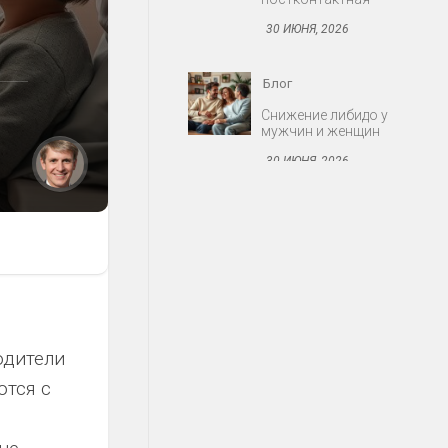
30 ИЮНЯ, 2026
Блог
Протезирование:
съёмные и несъёмные
конструкции
30 ИЮНЯ, 2026
Блог
Миома матки: когда
оперировать
30 ИЮНЯ, 2026
Блог
одители
Акне: причины,
ются с
стадии, современные
средства
о
30 ИЮНЯ, 2026