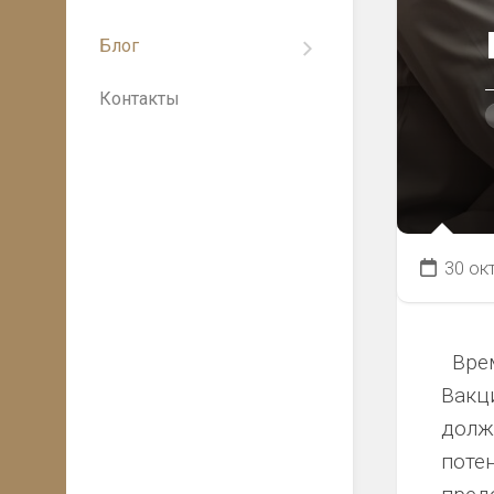
Что
происходит
Блог
Гинекология
после
завершения
Контакты
Здоровье
курса
детей
лечения:
планирование
Онкология
последующих
консультаций
Заболевания
лимфатической
Онкологическая
системы
консультация
30 ок
для
Эндокринология
пациентов
у
с
женщин
наследственной
Врем
предрасположен
Детская
Вакц
к
патология
раку
долж
Травматология
поте
Поддерживающа
у
терапия:
детей