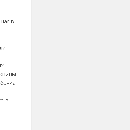
шаг в
ли
ых
акцины
ебенка
,
о в