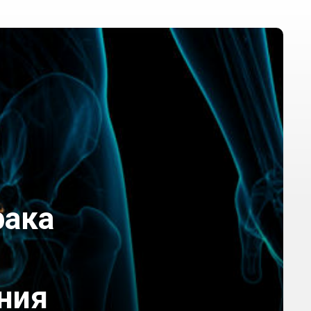
рака
ния