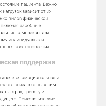
остояние пациента. Важно
 нагрузок зависит от их
лько видов физической
, включая аэробные
иальные комплексы для
тому индивидуальная
ешного восстановления.
ческая поддержка
 является эмоциональная и
 часто связано с высоким
ать страх, тревогу и
удущего. Психологические
ие на общее качество жизни,