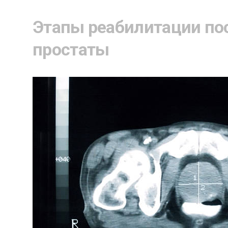
Этапы реабилитации по
простаты