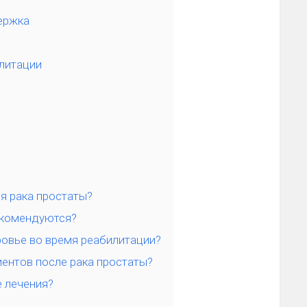
ержка
илитации
ия рака простаты?
екомендуются?
ровье во время реабилитации?
иентов после рака простаты?
е лечения?