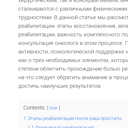
хирургическим, так и консервативным, м
сталкиваются с различными физическим
трудностями. В данной статье мы рассм
реабилитации: этапы восстановления, ве
реабилитации, важность комплексного под
консультация онколога в этом процессе. 
активности, психологической поддержке 
как о трёх необходимых элементах, котор
степени облегчить прохождение болью ре
на что следует обратить внимание в проц
достичь наилучших результатов.
Contents
hide
1
Этапы реабилитации после рака простаты
1.1
Физическая реабилитация