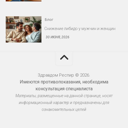
30 ИЮНЯ, 2026
Блог
Протезирование: съёмные и несъёмные
конструкции
30 ИЮНЯ, 2026
Здравдом Респир © 2026.
Имеются противопоказания, необходима
Блог
консультация специалиста
Материалы, размещенные на данной странице, носят
Миома матки: когда оперировать
информационный характер и предназначены для
30 ИЮНЯ, 2026
ознакомительных целей