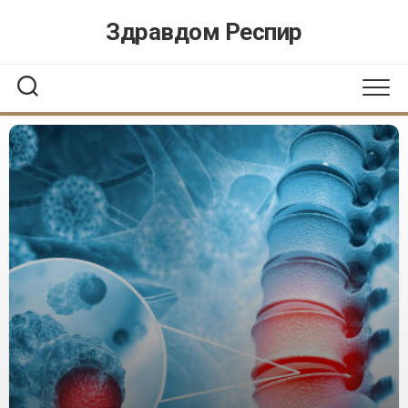
Перейти
Здравдом Респир
к
содержанию