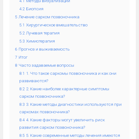
4.1
Методы визуализации
4.2
Биопсия
5
Лечение сарком позвоночника
5.1
Хирургическое вмешательство
5.2
Лучевая терапия
5.3
Химиотерапия
6
Прогноз и выживаемость
7
Итог
8
Часто задаваемые вопросы
8.1
1. Что такое саркомы позвоночника и как они
развиваются?
8.2
2. Какие наиболее характерные симптомы
сарком позвоночника?
8.3
3. Какие методы диагностики используются при
саркомах позвоночника?
8.4
4. Какие факторы могут увеличить риск
развития сарком позвоночника?
8.5
5. Какие современные методы лечения имеются