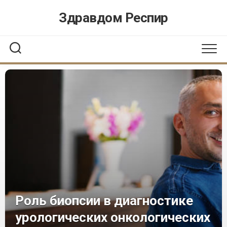
Перейти
Здравдом Респир
к
содержанию
Роль биопсии в диагностике
урологических онкологических