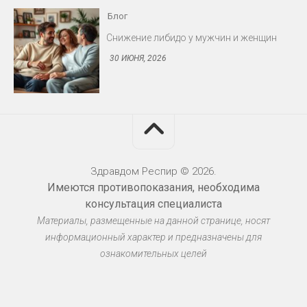
30 ИЮНЯ, 2026
Блог
Протезирование: съёмные и несъёмные
конструкции
30 ИЮНЯ, 2026
Здравдом Респир © 2026.
Имеются противопоказания, необходима
Блог
консультация специалиста
Материалы, размещенные на данной странице, носят
Миома матки: когда оперировать
информационный характер и предназначены для
30 ИЮНЯ, 2026
ознакомительных целей