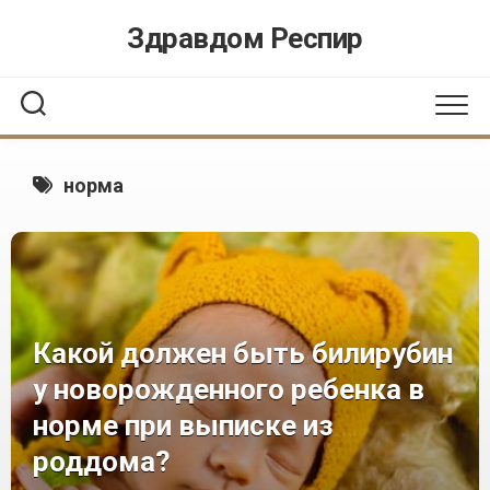
Перейти
Здравдом Респир
к
содержанию
норма
Какой должен быть билирубин
у новорожденного ребенка в
норме при выписке из
роддома?