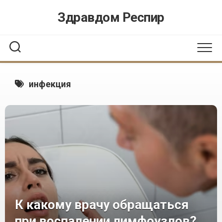
Перейти
Здравдом Респир
к
содержанию
инфекция
К какому врачу обращаться
при воспалении лимфоузлов?