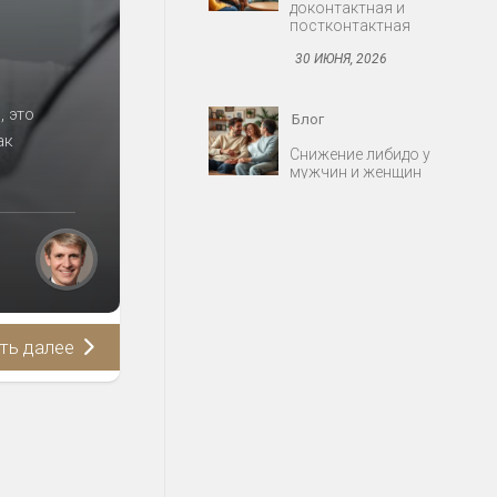
30 ИЮНЯ, 2026
Блог
, это
Снижение либидо у
ак
мужчин и женщин
30 ИЮНЯ, 2026
Блог
Протезирование:
съёмные и несъёмные
конструкции
30 ИЮНЯ, 2026
ть далее
Блог
Миома матки: когда
оперировать
30 ИЮНЯ, 2026