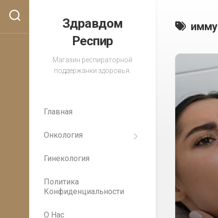
Перейти
к
Здравдом
имму
содержанию
Респир
Магазин респираторной
поддержанки здоровья.
Главная
Онкология
Важность
регулярных
Гинекология
медицинских
осмотров
для
Политика
раннего
Конфиденциальности
выявления
рака
О Нас