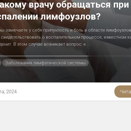
какому врачу обращаться при
спалении лимфоузлов?
вы замечаете у себя припухлость и боль в области лимфоузлов
свидетельствовать о воспалительном процессе, известном к
енит. В этом случае возникает вопрос: к...
Заболевания лимфатической системы
та, 2024
Чита
ностью
я