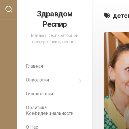
Перейти
к
Здравдом
детс
содержанию
Респир
Магазин респираторной
поддержанки здоровья.
Главная
Онкология
Важность
регулярных
Гинекология
медицинских
осмотров
для
Политика
раннего
Конфиденциальности
выявления
рака
О Нас