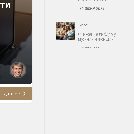
йти
30 ИЮНЯ, 2026
Блог
,
Снижение либидо у
мужчин и женщин
30 ИЮНЯ, 2026
Блог
Протезирование:
съёмные и несъёмные
конструкции
30 ИЮНЯ, 2026
ть далее
Блог
Миома матки: когда
оперировать
30 ИЮНЯ, 2026