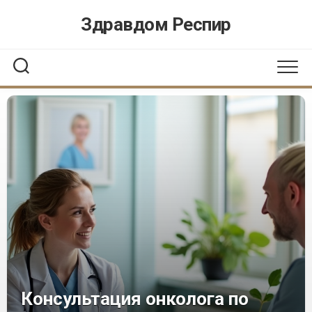
Перейти
Здравдом Респир
к
содержанию
Консультация онколога по